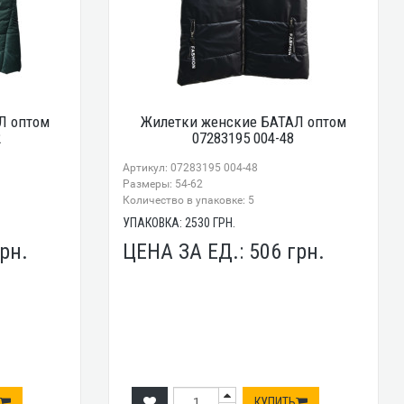
Л оптом
Жилетки женские БАТАЛ оптом
2
07283195 004-48
Артикул: 07283195 004-48
Размеры: 54-62
Количество в упаковке: 5
УПАКОВКА:
2530
ГРН.
рн.
ЦЕНА ЗА ЕД.:
506
грн.
КУПИТЬ