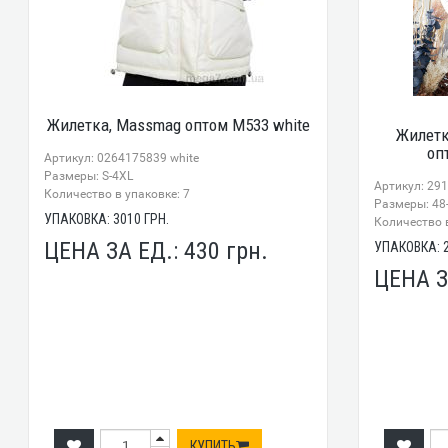
Жилетка, Massmag оптом M533 white
Жилет
оп
Артикул: 0264175839 white
Размеры: S-4XL
Артикул: 29
Количество в упаковке: 7
Размеры: 48-
УПАКОВКА:
3010
ГРН.
Количество в
ЦЕНА ЗА ЕД.:
430
грн.
УПАКОВКА:
ЦЕНА З
КУПИТЬ