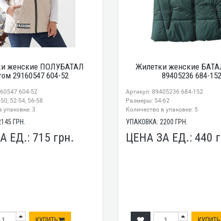
ки женские ПОЛУБАТАЛ
Жилетки женские БАТА
том 29160547 604-52
89405236 684-15
160547 604-52
Артикул: 89405236 684-152
50, 52-54, 56-58
Размеры: 54-62
 упаковке: 3
Количество в упаковке: 5
2145
ГРН.
УПАКОВКА:
2200
ГРН.
А ЕД.:
715
грн.
ЦЕНА ЗА ЕД.:
440
г
КУПИТЬ
КУПИТЬ