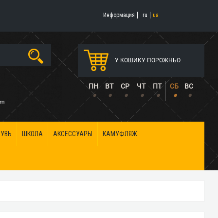
Информация
ru
ua
У КОШИКУ ПОРОЖНЬО
5
ПН
ВТ
СР
ЧТ
ПТ
СБ
ВС
•
•
•
•
•
•
•
om
БУВЬ
ШКОЛА
АКСЕССУАРЫ
КАМУФЛЯЖ