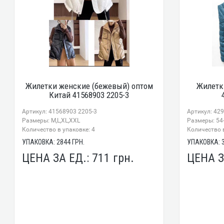
Жилетки женские (бежевый) оптом
Жилетк
Китай 41568903 2205-3
Артикул: 41568903 2205-3
Артикул: 42
Размеры: M,L,XL,XXL
Размеры: 54
Количество в упаковке: 4
Количество в
УПАКОВКА:
2844
ГРН.
УПАКОВКА:
ЦЕНА ЗА ЕД.:
711
грн.
ЦЕНА З