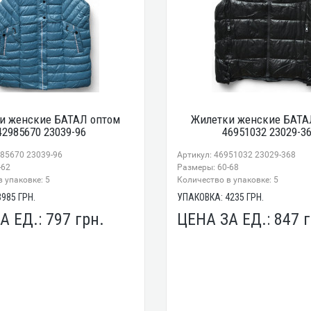
и женские БАТАЛ оптом
Жилетки женские БАТА
42985670 23039-96
46951032 23029-3
985670 23039-96
Артикул: 46951032 23029-368
-62
Размеры: 60-68
 упаковке: 5
Количество в упаковке: 5
3985
ГРН.
УПАКОВКА:
4235
ГРН.
А ЕД.:
797
грн.
ЦЕНА ЗА ЕД.:
847
г