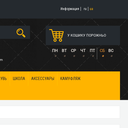
Информация
ru
ua
У КОШИКУ ПОРОЖНЬО
5
ПН
ВТ
СР
ЧТ
ПТ
СБ
ВС
•
•
•
•
•
•
•
om
БУВЬ
ШКОЛА
АКСЕССУАРЫ
КАМУФЛЯЖ