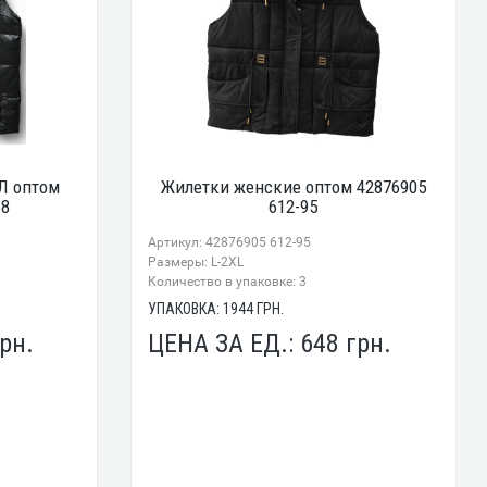
Л оптом
Жилетки женские оптом 42876905
68
612-95
Артикул: 42876905 612-95
Размеры: L-2XL
Количество в упаковке: 3
УПАКОВКА:
1944
ГРН.
рн.
ЦЕНА ЗА ЕД.:
648
грн.