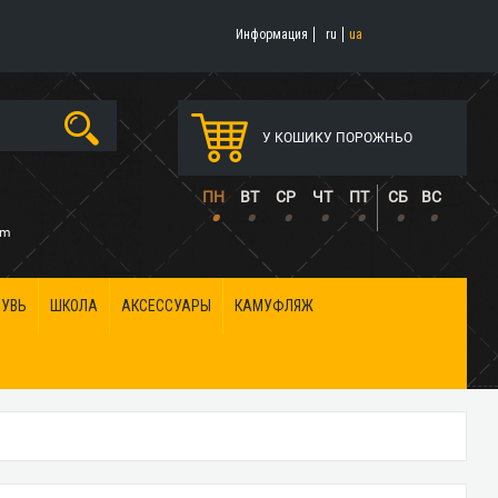
Информация
ru
ua
У КОШИКУ ПОРОЖНЬО
5
ПН
ВТ
СР
ЧТ
ПТ
СБ
ВС
•
•
•
•
•
•
•
om
БУВЬ
ШКОЛА
АКСЕССУАРЫ
КАМУФЛЯЖ