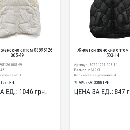
 женские оптом 03895126
Жилетки женские оптом 
005-49
503-14
895126 005-49
Артикул: 80724951 503-14
-46
Размеры: М-2XL
 упаковке: 3
Количество в упаковке: 4
3138
ГРН.
УПАКОВКА:
3388
ГРН.
А ЕД.:
1046
грн.
ЦЕНА ЗА ЕД.:
847
г