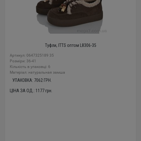
Туфли, ITTS оптом L8306-35
Артикул: 0647325189 35
Розміри: 36-41
Кількість в упаковці: 6
Mатеріал: натуральная замша
УПАКОВКА:
7062
ГРН.
ЦІНА ЗА ОД.:
1177
грн.