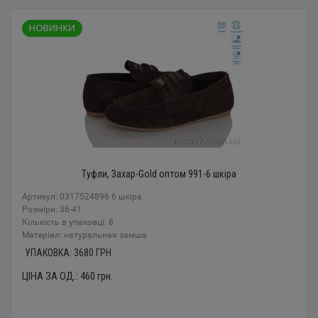
Туфли, Захар-Gold оптом 991-6 шкіра
Артикул: 0317524896 6 шкіра
Розміри: 36-41
Кількість в упаковці: 8
Mатеріал: натуральная замша
УПАКОВКА:
3680
ГРН.
ЦІНА ЗА ОД.:
460
грн.