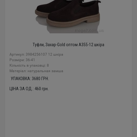
Туфли, Захар-Gold оптом A355-12 шкіра
Артикул: 3984256107 12 шкіра
Розміри: 36-41
Кількість в упаковці: 8
Mатеріал: натуральная замша
УПАКОВКА:
3680
ГРН.
ЦІНА ЗА ОД.:
460
грн.