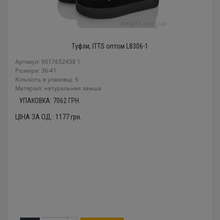
Туфли, ITTS оптом L8306-1
Артикул: 9017652438 1
Розміри: 36-41
Кількість в упаковці: 6
Mатеріал: натуральная замша
УПАКОВКА:
7062
ГРН.
ЦІНА ЗА ОД.:
1177
грн.