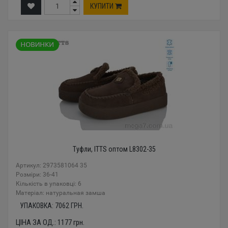
КУПИТИ
Туфли, ITTS оптом L8302-35
Артикул: 2973581064 35
Розміри: 36-41
Кількість в упаковці: 6
Mатеріал: натуральная замша
УПАКОВКА:
7062
ГРН.
ЦІНА ЗА ОД.:
1177
грн.