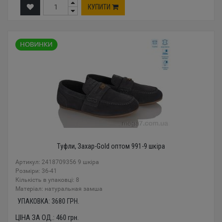
КУПИТИ
Туфли, Захар-Gold оптом 991-9 шкіра
Артикул: 2418709356 9 шкіра
Розміри: 36-41
Кількість в упаковці: 8
Mатеріал: натуральная замша
УПАКОВКА:
3680
ГРН.
ЦІНА ЗА ОД.:
460
грн.