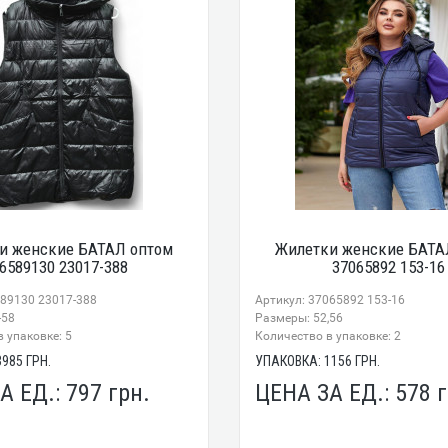
и женские БАТАЛ оптом
Жилетки женские БАТА
6589130 23017-388
37065892 153-16
589130 23017-388
Артикул: 37065892 153-16
-58
Размеры: 52,56
 упаковке: 5
Количество в упаковке: 2
3985
ГРН.
УПАКОВКА:
1156
ГРН.
А ЕД.:
797
грн.
ЦЕНА ЗА ЕД.:
578
г