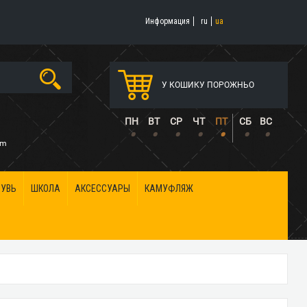
Информация
ru
ua
У КОШИКУ ПОРОЖНЬО
5
ПН
ВТ
СР
ЧТ
ПТ
СБ
ВС
•
•
•
•
•
•
•
om
БУВЬ
ШКОЛА
АКСЕССУАРЫ
КАМУФЛЯЖ