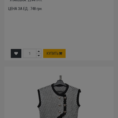
УПАКОВКА:
2244
ГРН.
ЦЕНА ЗА ЕД.:
748
грн.
КУПИТЬ