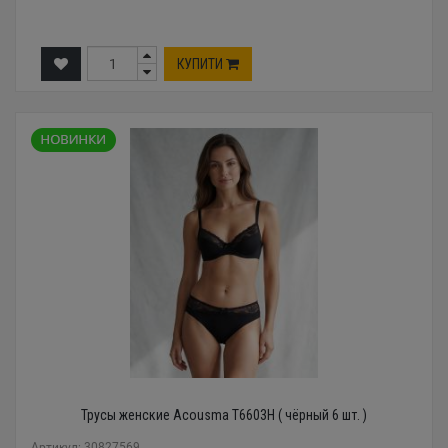
КУПИТИ
Трусы женские Acousma T6603H ( чёрный 6 шт. )
Артикул: 30827569