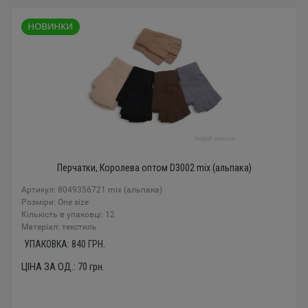
Перчатки, Королева оптом D3002 mix (альпака)
Артикул: 8049356721 mix (альпака)
Розміри: One size
Кількість в упаковці: 12
Mатеріал: текстиль
УПАКОВКА:
840
ГРН.
ЦІНА ЗА ОД.:
70
грн.