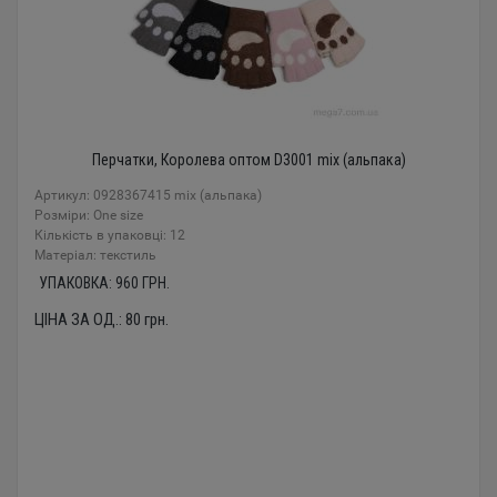
Перчатки, Королева оптом D3001 mix (альпака)
Артикул: 0928367415 mix (альпака)
Розміри: One size
Кількість в упаковці: 12
Mатеріал: текстиль
УПАКОВКА:
960
ГРН.
ЦІНА ЗА ОД.:
80
грн.