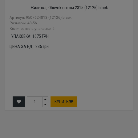
Жилетка, Obuvok оптом 2315 (12126) black
Артикул: 9507624813 (12126) black
Размеры: 48-56
Количество в упаковке: 5
УПАКОВКА:
1675
ГРН.
ЦЕНА ЗА ЕД.:
335
грн.
КУПИТЬ