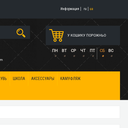
Информация
ru
ua
У КОШИКУ ПОРОЖНЬО
5
ПН
ВТ
СР
ЧТ
ПТ
СБ
ВС
•
•
•
•
•
•
•
om
БУВЬ
ШКОЛА
АКСЕССУАРЫ
КАМУФЛЯЖ