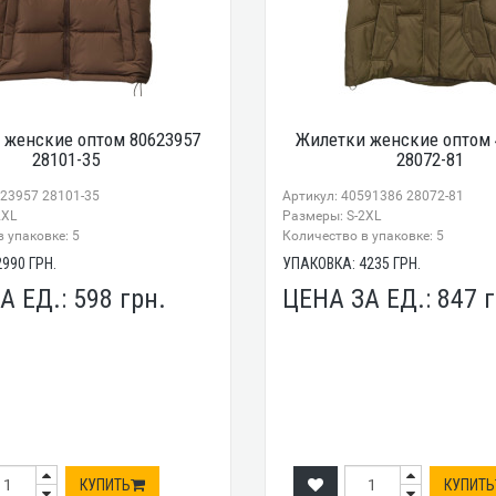
 женские оптом 80623957
Жилетки женские оптом 
28101-35
28072-81
623957 28101-35
Артикул: 40591386 28072-81
2XL
Размеры: S-2XL
 упаковке: 5
Количество в упаковке: 5
2990
ГРН.
УПАКОВКА:
4235
ГРН.
А ЕД.:
598
грн.
ЦЕНА ЗА ЕД.:
847
г
КУПИТЬ
КУПИТЬ